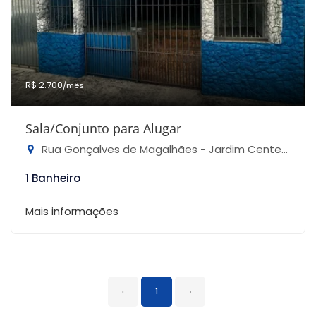
R$ 2.700
/mês
Sala/Conjunto para Alugar
Rua Gonçalves de Magalhães - Jardim Centenário, São Paulo-SP
1 Banheiro
Mais informações
‹
1
›