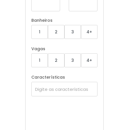
Banheiros
1
2
3
4+
Vagas
1
2
3
4+
Características