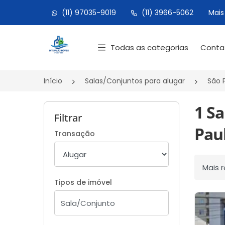
(11) 97035-9019
(11) 3966-5062
Mais
Página inicial
Todas as categorias
Cont
Início
Salas/Conjuntos para alugar
São 
1 S
Filtrar
Paul
Transação
Ordenar
Tipos de imóvel