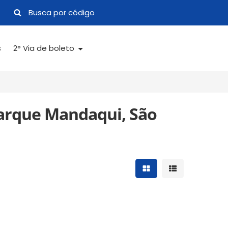
s
2° Via de boleto
Parque Mandaqui, São
Mostrar resultados 
Mostrar result