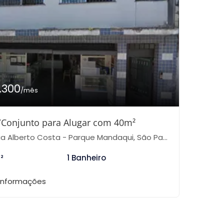
1.300
/mês
/Conjunto para Alugar com 40m²
a Alberto Costa - Parque Mandaqui, São Paulo-SP
²
1 Banheiro
 informações