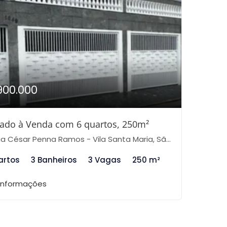
900.000
ado à Venda com 6 quartos, 250m²
 César Penna Ramos - Vila Santa Maria, São Paulo-SP
artos
3 Banheiros
3 Vagas
250 m²
 informações