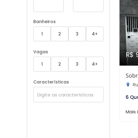
Banheiros
1
2
3
4+
Vagas
R$ 
1
2
3
4+
Sobr
Características
Rua
6 Qu
Mais