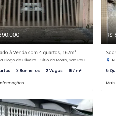
690.000
R$ 
ado à Venda com 4 quartos, 167m²
Sobr
 Diogo de Oliveira - Sítio do Morro, São Paulo-SP
Ru
artos
3 Banheiros
2 Vagas
167 m²
5 Qu
 informações
Mais