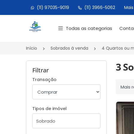
(11) 97035-9019
(11) 3966-5062
Mais
Página inicial
Todas as categorias
Cont
Início
Sobrados à venda
4 Quartos ou m
3 S
Filtrar
Transação
Ordenar
Tipos de imóvel