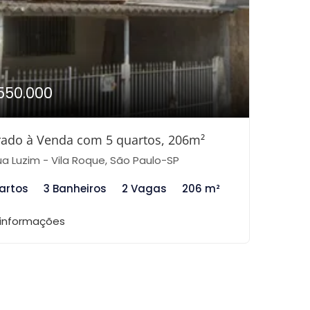
550.000
ado à Venda com 5 quartos, 206m²
a Luzim - Vila Roque, São Paulo-SP
artos
3 Banheiros
2 Vagas
206 m²
 informações