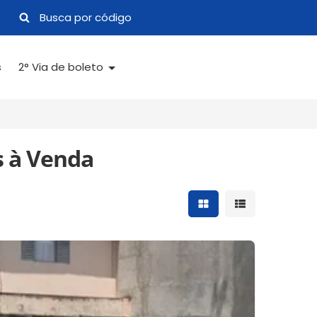
s
2° Via de boleto
s à Venda
Mostrar resultados 
Mostrar result