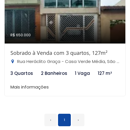
R$ 650.000
Sobrado à Venda com 3 quartos, 127m²
Rua Heráclito Graça - Casa Verde Média, São Paulo-SP
3 Quartos
2 Banheiros
1 Vaga
127 m²
Mais informações
‹
1
›