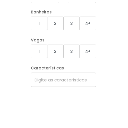
Banheiros
1
2
3
4+
Vagas
1
2
3
4+
Características