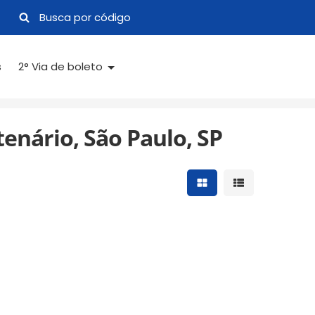
s
2° Via de boleto
enário, São Paulo, SP
Mostrar resultados 
Mostrar result