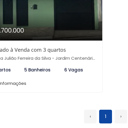
1.700.000
ado à Venda com 3 quartos
 Julião Ferreira da Silva - Jardim Centenário, São Paulo-SP
artos
5 Banheiros
6 Vagas
 informações
‹
1
›