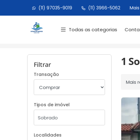
(11) 97035-9019
(11) 3966-5062
Mais
Página inicial
Todas as categorias
Cont
Início
Sobrados à venda
São Paulo/SP
1 S
Filtrar
Transação
Ordenar
Tipos de imóvel
Localidades