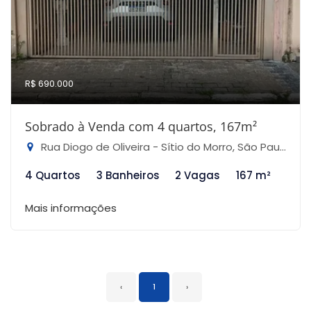
R$ 690.000
Sobrado à Venda com 4 quartos, 167m²
Rua Diogo de Oliveira - Sítio do Morro, São Paulo-SP
4 Quartos
3 Banheiros
2 Vagas
167 m²
Mais informações
‹
1
›