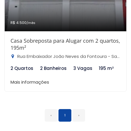
R$ 4.500
/mês
Casa Sobreposta para Alugar com 2 quartos,
195m²
Rua Embaixador João Neves da Fontoura - Santana, São Paulo-SP
2 Quartos
2 Banheiros
3 Vagas
195 m²
Mais informações
‹
1
›