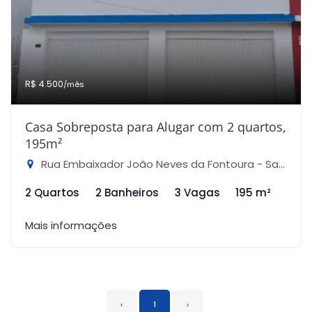
R$ 4.500
/mês
Casa Sobreposta para Alugar com 2 quartos,
195m²
Rua Embaixador João Neves da Fontoura - Santana, São Paulo-SP
2 Quartos
2 Banheiros
3 Vagas
195 m²
Mais informações
‹
1
›