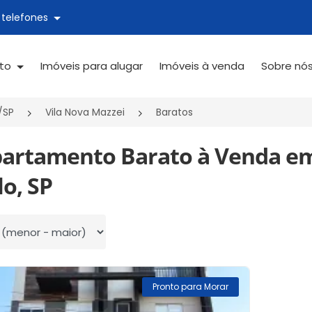
 telefones
ato
Imóveis para alugar
Imóveis à venda
Sobre nó
/SP
Vila Nova Mazzei
Baratos
partamento Barato à Venda em
o, SP
 por
Pronto para Morar