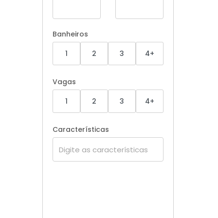
Banheiros
1
2
3
4+
Vagas
1
2
3
4+
Características