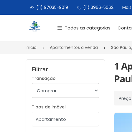
(11) 97035-9019
(11) 3966-5062
Mais
Página inicial
Todas as categorias
Cont
Início
Apartamentos à venda
São Paulo
1 A
Filtrar
Paul
Transação
Ordenar
Tipos de imóvel