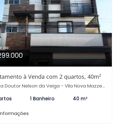
ir de:
299.000
tamento à Venda com 2 quartos, 40m²
 Doutor Nelson da Veiga - Vila Nova Mazzei, São Paulo-SP
artos
1 Banheiro
40 m²
 informações