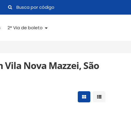
s
2° Via de boleto
 Vila Nova Mazzei, São
Mostrar resultados 
Mostrar result