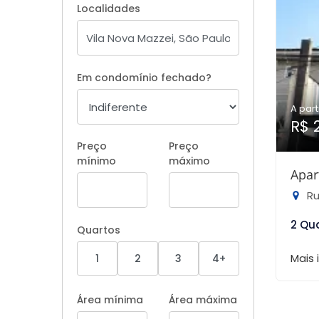
Localidades
Em condomínio fechado?
A part
R$ 
Preço
Preço
mínimo
máximo
Apar
Rua
2 Qu
Quartos
Mais
1
2
3
4+
Área mínima
Área máxima