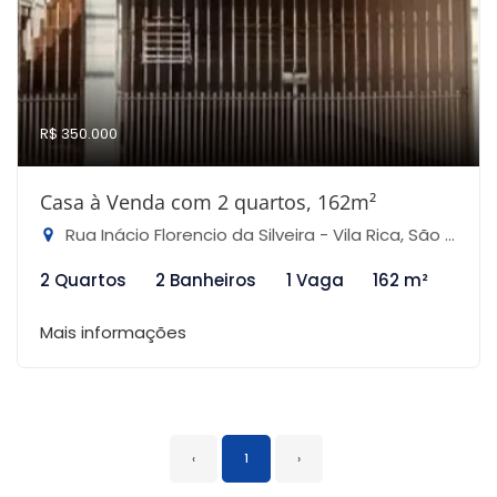
R$ 350.000
Casa à Venda com 2 quartos, 162m²
Rua Inácio Florencio da Silveira - Vila Rica, São Paulo-SP
2 Quartos
2 Banheiros
1 Vaga
162 m²
Mais informações
‹
1
›