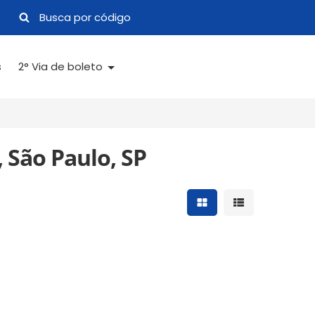
s
2° Via de boleto
 São Paulo, SP
Mostrar resultados 
Mostrar result