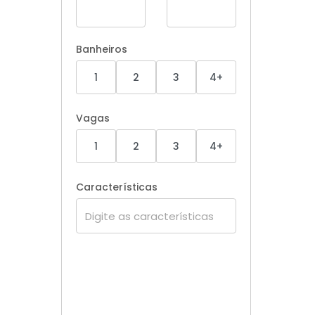
Banheiros
1
2
3
4+
Vagas
1
2
3
4+
Características