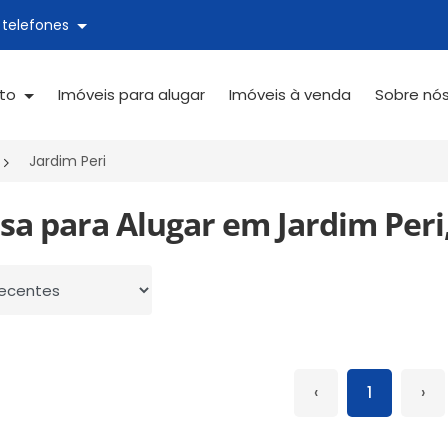
 telefones
ato
Imóveis para alugar
Imóveis à venda
Sobre nó
Jardim Peri
sa para Alugar em Jardim Peri,
 por
‹
1
›