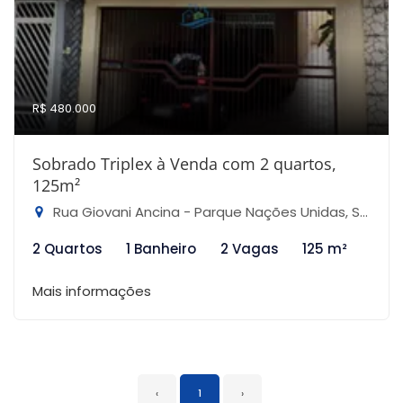
R$ 480.000
Sobrado Triplex à Venda com 2 quartos,
125m²
Rua Giovani Ancina - Parque Nações Unidas, São Paulo-SP
2 Quartos
1 Banheiro
2 Vagas
125 m²
Mais informações
‹
1
›