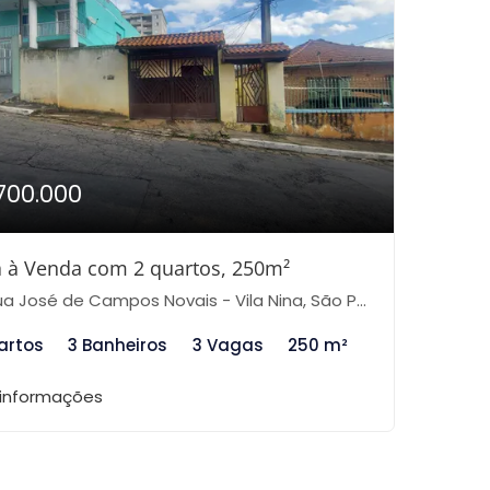
700.000
 à Venda com 2 quartos, 250m²
a José de Campos Novais - Vila Nina, São Paulo-SP
artos
3 Banheiros
3 Vagas
250 m²
 informações