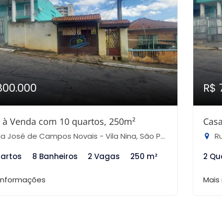
800.000
R$ 
 à Venda com 10 quartos, 250m²
Casa
 José de Campos Novais - Vila Nina, São Paulo-SP
Ru
uartos
8 Banheiros
2 Vagas
250 m²
2 Qu
 informações
Mais