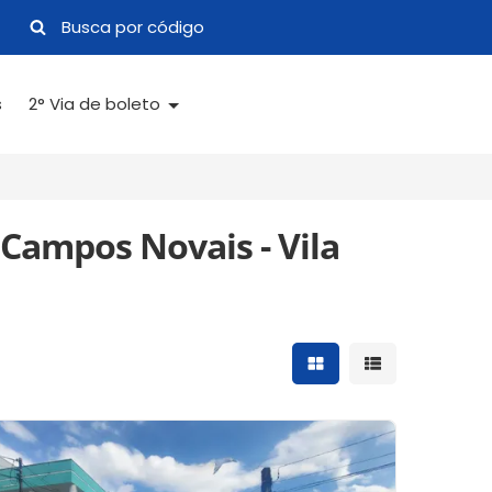
s
2° Via de boleto
 Campos Novais - Vila
Mostrar resultados 
Mostrar result