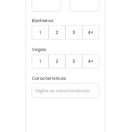
Banheiros
1
2
3
4+
Vagas
1
2
3
4+
Características