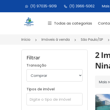
(11) 97035-9019
(11) 3966-5062
Mais
Página inicial
Todas as categorias
Cont
Início
Imóveis à venda
São Paulo/SP
2 I
Filtrar
Nina
Transação
Ordenar
Tipos de imóvel