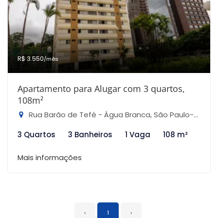
R$ 3.550
/mês
Apartamento para Alugar com 3 quartos,
108m²
Rua Barão de Tefé - Água Branca, São Paulo-SP
3 Quartos
3 Banheiros
1 Vaga
108 m²
Mais informações
‹
1
›