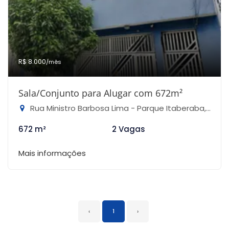
R$ 8.000
/mês
Sala/Conjunto para Alugar com 672m²
Rua Ministro Barbosa Lima - Parque Itaberaba, São Paulo-SP
672 m²
2 Vagas
Mais informações
‹
1
›