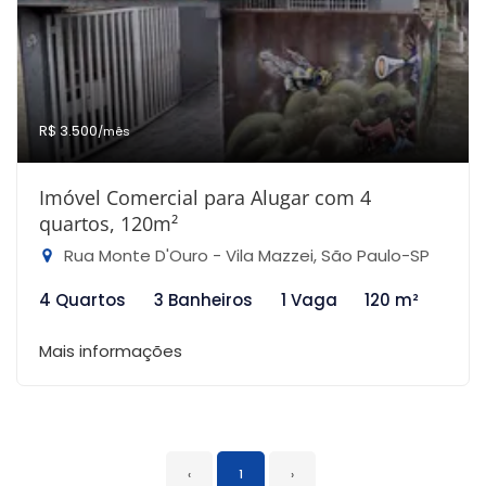
R$ 3.500
/mês
Imóvel Comercial para Alugar com 4
quartos, 120m²
Rua Monte D'Ouro - Vila Mazzei, São Paulo-SP
4 Quartos
3 Banheiros
1 Vaga
120 m²
Mais informações
‹
1
›