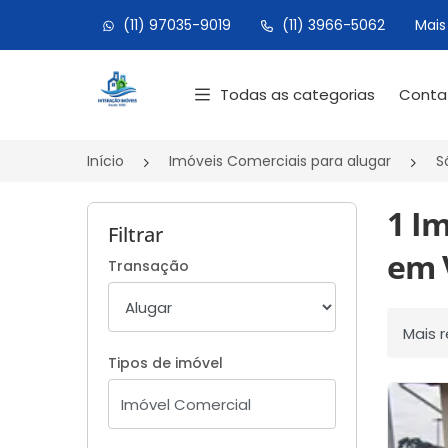
(11) 97035-9019
(11) 3966-5062
Mais
Página inicial
Todas as categorias
Cont
Início
Imóveis Comerciais para alugar
S
1 I
Filtrar
em V
Transação
Ordenar
Tipos de imóvel