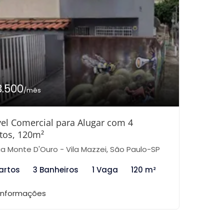
3.500
/mês
el Comercial para Alugar com 4
tos, 120m²
a Monte D'Ouro - Vila Mazzei, São Paulo-SP
artos
3 Banheiros
1 Vaga
120 m²
 informações