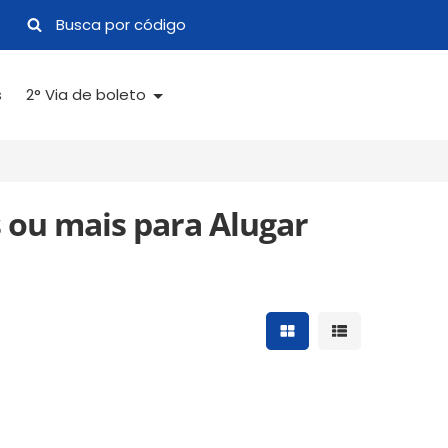
s
2° Via de boleto
 ou mais para Alugar
Mostrar resultados 
Mostrar result