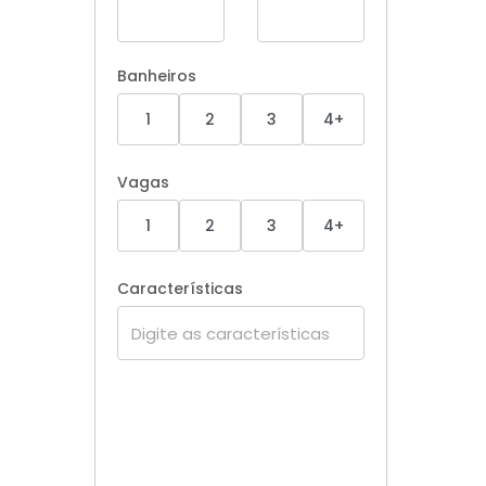
Banheiros
1
2
3
4+
Vagas
1
2
3
4+
Características