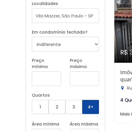
Localidades
Em condomínio fechado?
R$ 
Preço
Preço
mínimo
máximo
Imóv
quar
Ru
Quartos
4 Qu
1
2
3
4+
Mais
Área mínima
Área máxima