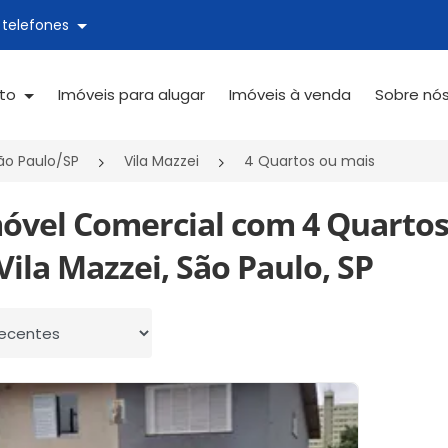
 telefones
ato
Imóveis para alugar
Imóveis à venda
Sobre nó
ão Paulo/SP
Vila Mazzei
4 Quartos ou mais
móvel Comercial com 4 Quartos
ila Mazzei, São Paulo, SP
 por