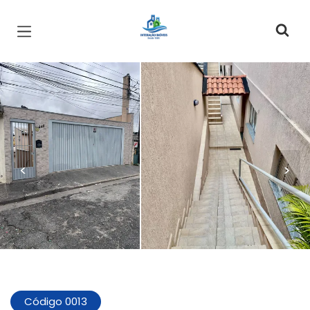
Página inicial
<
>
Código 0013