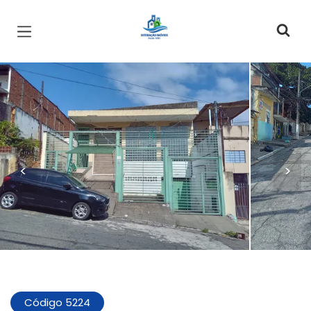
Página inicial
<
>
Código 5224