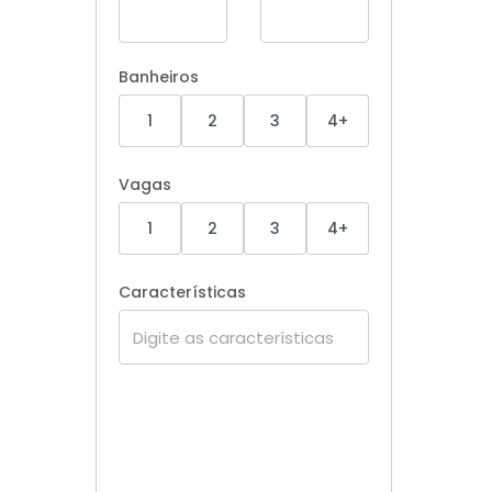
Banheiros
1
2
3
4+
Vagas
1
2
3
4+
Características