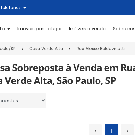
 telefones
ato
Imóveis para alugar
Imóveis à venda
Sobre nó
aulo/SP
Casa Verde Alta
Rua Alesso Baldovinetti
asa Sobreposta à Venda em Rua 
 Verde Alta, São Paulo, SP
 por
‹
1
›