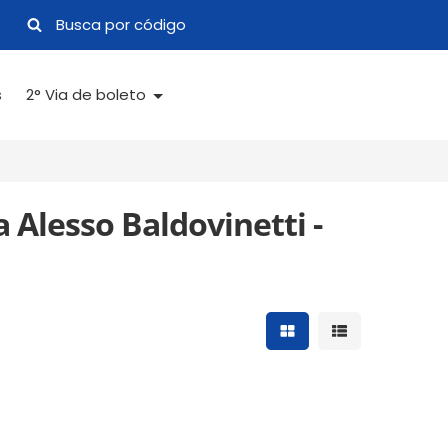
s
2° Via de boleto
Alesso Baldovinetti -
Mostrar resultados 
Mostrar result