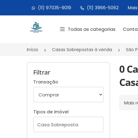
(11) 97035-9019
(11) 3966-5062
Mais
Página inicial
Todas as categorias
Cont
Início
Casas Sobrepostas à venda
São P
0 C
Filtrar
Casa
Transação
Ordenar
Tipos de imóvel