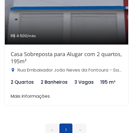
R$ 4.500
/mês
Casa Sobreposta para Alugar com 2 quartos,
195m²
Rua Embaixador João Neves da Fontoura - Santana, São Paulo-SP
2 Quartos
2 Banheiros
3 Vagas
195 m²
Mais informações
‹
1
›