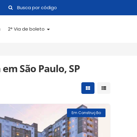
s
2° Via de boleto
 em São Paulo, SP
Mostrar resultados 
Mostrar result
Em Construção