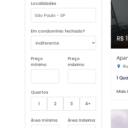
Localidades
Em condomínio fechado?
R$ 
Apar
Preço
Preço
mínimo
máximo
Ru
1 Qu
Mais
Quartos
1
2
3
4+
Área mínima
Área máxima