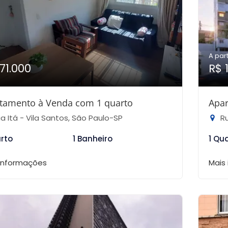
A part
171.000
R$ 
tamento à Venda com 1 quarto
Apar
a Itá - Vila Santos, São Paulo-SP
Ru
arto
1 Banheiro
1 Qu
 informações
Mais