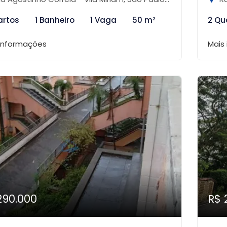
artos
1 Banheiro
1 Vaga
50 m²
2 Qu
 informações
Mais
290.000
R$ 