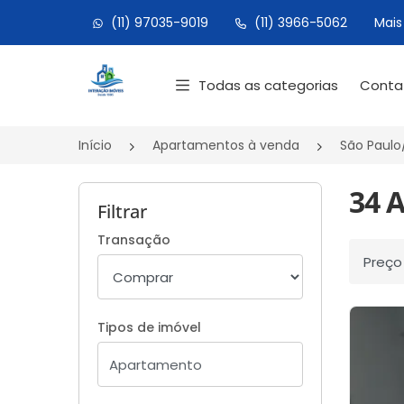
(11) 97035-9019
(11) 3966-5062
Mais
Página inicial
Todas as categorias
Cont
Início
Apartamentos à venda
São Paulo
34 
Filtrar
Transação
Ordenar
Tipos de imóvel