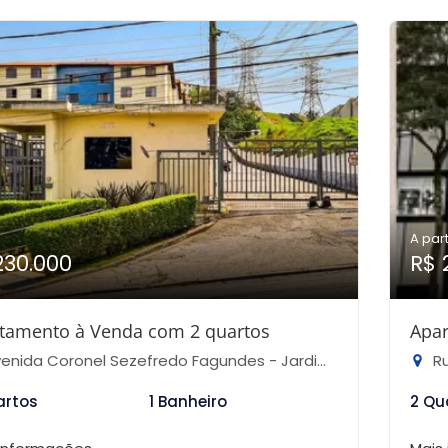
A part
230.000
R$ 
tamento à Venda com 2 quartos
Apar
ida Coronel Sezefredo Fagundes - Jardim Francisco Mendes, São Paulo-SP
Ru
artos
1 Banheiro
2 Qu