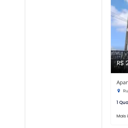
R$ 
Apar
Rua
1 Qu
Mais