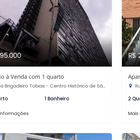
195.000
R$ 
io à Venda com 1 quarto
Apar
Brigadeiro Tobias - Centro Histórico de São Paulo, São Paulo-SP
Rua
arto
1 Banheiro
2 Qu
 informações
Mais