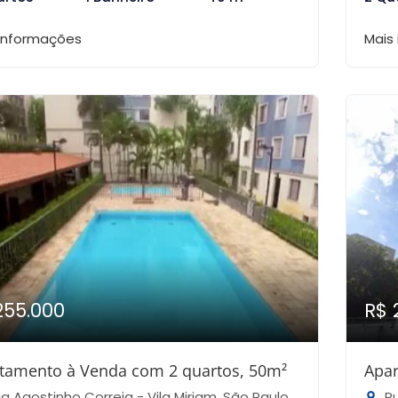
 informações
Mais
255.000
R$ 
tamento à Venda com 2 quartos, 50m²
Apar
a Agostinho Correia - Vila Miriam, São Paulo-SP
Ru