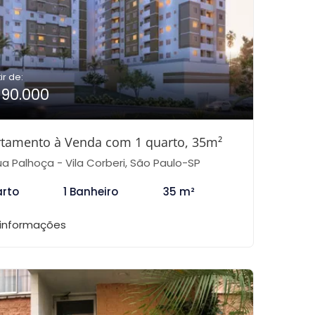
ir de:
190.000
tamento à Venda com 1 quarto, 35m²
a Palhoça - Vila Corberi, São Paulo-SP
arto
1 Banheiro
35 m²
 informações