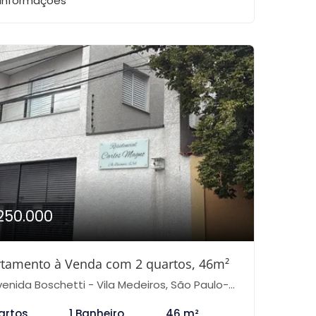
 informações
250.000
tamento à Venda com 2 quartos, 46m²
enida Boschetti - Vila Medeiros, São Paulo-SP
artos
1 Banheiro
46 m²