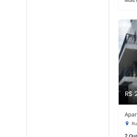
Mais
R$ 
Apar
Rua
2 Qu