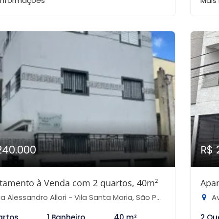
 informações
Mais
240.000
R$ 
tamento à Venda com 2 quartos, 40m²
Apar
 Alessandro Allori - Vila Santa Maria, São Paulo-SP
Av
artos
1 Banheiro
40 m²
2 Qu