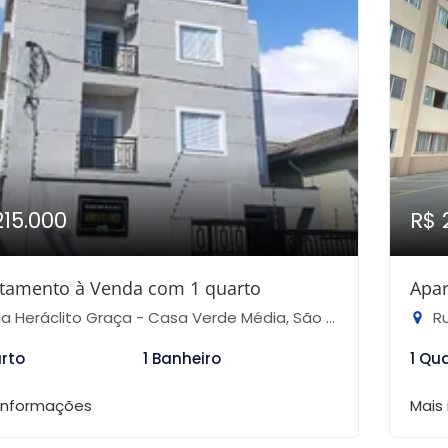
215.000
R$ 
tamento à Venda com 1 quarto
Apar
 Heráclito Graça - Casa Verde Média, São Paulo-SP
Ru
arto
1 Banheiro
1 Qu
 informações
Mais