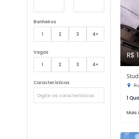
Banheiros
1
2
3
4+
Vagas
R$ 
1
2
3
4+
Stud
Características
Rua 
1 Qu
Mais