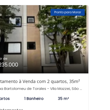
Pronto para Morar
ir de:
235.000
tamento à Venda com 2 quartos, 35m²
a Bartolomeu de Torales - Vila Mazzei, São Paulo-SP
artos
1 Banheiro
35 m²