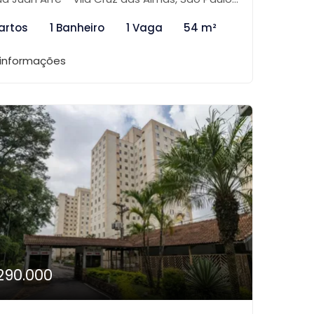
artos
1 Banheiro
1 Vaga
54 m²
 informações
290.000