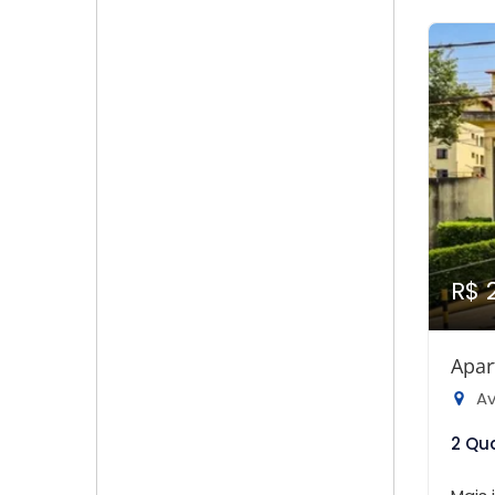
R$ 
Apar
Aven
2 Qu