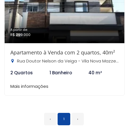
A partir de:
R$ 299.000
Apartamento à Venda com 2 quartos, 40m²
Rua Doutor Nelson da Veiga - Vila Nova Mazzei, São Paulo-SP
2 Quartos
1 Banheiro
40 m²
Mais informações
‹
1
›