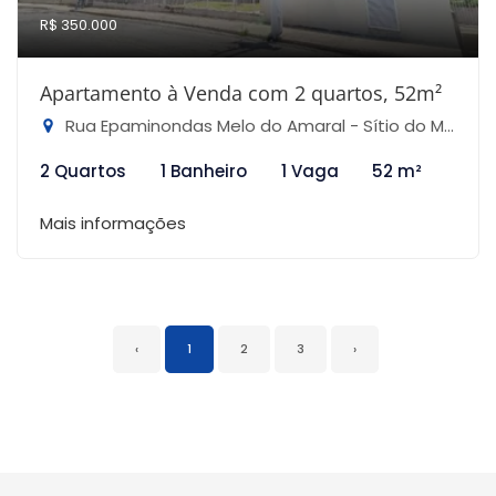
R$ 350.000
Apartamento à Venda com 2 quartos, 52m²
Rua Epaminondas Melo do Amaral - Sítio do Mandaqui, São Paulo-SP
2 Quartos
1 Banheiro
1 Vaga
52 m²
Mais informações
‹
1
2
3
›